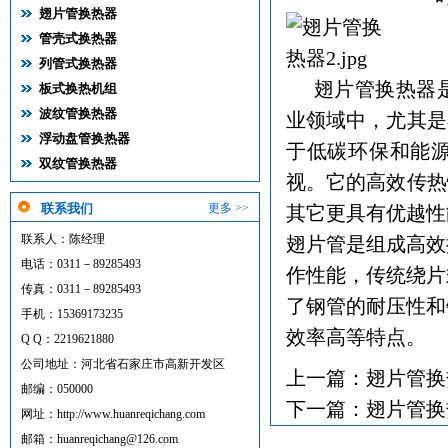
翅片管换热器
管壳式换热器
列管式换热器
翅片管换热器
板式换热机组
波纹管换热器
业领域中，尤其是
浮动盘管换热器
于低碳环保和能
双纹管换热器
视。它的高效传热
联系我们
更多 >>
其它更具有优越性
联系人：陈经理
翅片管是组成高效
电话：0311－89285493
作性能，传统绕片
传真：0311－89285493
了钢管的耐压性和
手机：15369173235
效率高等特点。
Q Q：2219621880
公司地址：河北省石家庄市高新开发区
上一篇：
翅片管换
邮编：050000
下一篇：
翅片管换
网址：
http://www.huanreqichang.com
邮箱：
huanreqichang@126.com